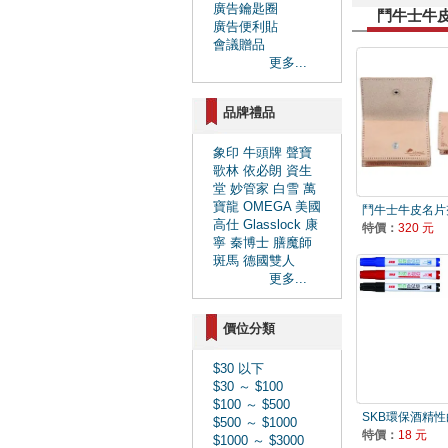
廣告鑰匙圈
鬥牛士牛皮
廣告便利貼
會議贈品
更多...
品牌禮品
象印
牛頭牌
聲寶
歌林
依必朗
資生
堂
妙管家
白雪
萬
寶龍
OMEGA
美國
鬥牛士牛皮名片夾-
高仕
Glasslock
康
特價：
320 元
寧
秦博士
膳魔師
斑馬
德國雙人
更多...
價位分類
$30 以下
$30 ～ $100
$100 ～ $500
SKB環保酒精性白
$500 ～ $1000
特價：
18 元
$1000 ～ $3000