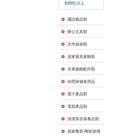
$3000 以上
擺設藝品類
辦公文具類
文件箱袋類
居家寢具家飾類
衣著服飾配件類
休閒保健食用品
電子產品類
電器產品類
清潔美容保養品類
居家餐廚-陶瓷玻璃