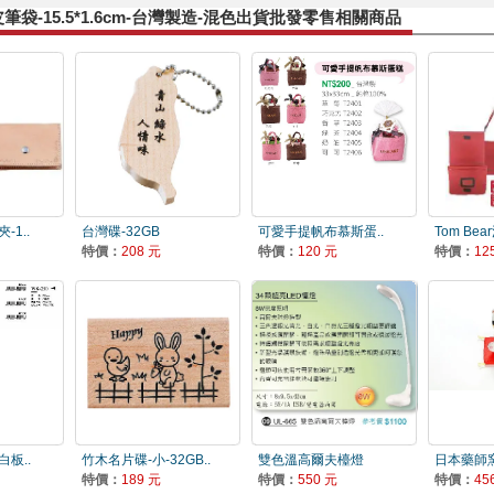
筆袋-15.5*1.6cm-台灣製造-混色出貨批發零售相關商品
1..
台灣碟-32GB
可愛手提帆布慕斯蛋..
Tom Be
特價：
208 元
特價：
120 元
特價：
12
板..
竹木名片碟-小-32GB..
雙色溫高爾夫檯燈
日本藥師窯
特價：
189 元
特價：
550 元
特價：
45