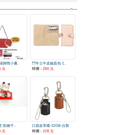
ar湯姆熊小書..
鬥牛士牛皮錀匙包-1..
5 元
特價：
260 元
-彩繪千..
口袋皮革碟-32GB-台製
6 元
特價：
228 元