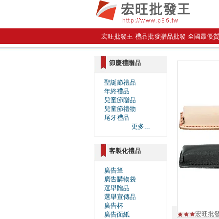
宏旺批發王 禮品批發贈品批發 全國最優
節慶禮贈品
聖誕節禮品
年終禮品
兒童節贈品
兒童節禮物
尾牙禮品
更多...
客製化禮品
廣告筆
廣告購物袋
選舉贈品
選舉宣傳品
廣告杯
宏旺批
廣告面紙