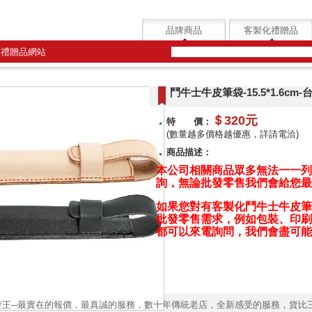
品牌商品
客製化禮贈品
質禮贈品網站
鬥牛士牛皮筆袋-15.5*1.6c
＄320元
特 價：
(數量越多價格越優惠，詳請電洽)
商品描述：
本公司相關商品眾多無法一一列
詢，無論批發零售我們會給您最
如果您對有
客製化鬥牛士牛皮筆袋-
批發零售
需求，例如包裝、印刷、
都可以來電詢問，我們會盡可能
發王─最實在的報價，最真誠的服務，數十年傳統老店，全新感受的服務，貨比