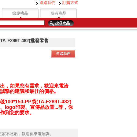
連絡我們
訂購方式
節慶禮品
所有商品
A-F289T-482)批發零售
出，如果您有需求，歡迎來電洽
誠摯的建議和最佳的價格。
*150-PP袋(TA-F289T-482)
logo印製、宣傳品放置...等，你
作到您的要求。
三家不吃虧，歡迎你來電洽詢。