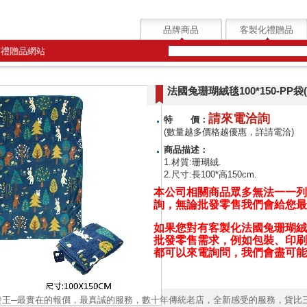
品牌商品
客製化禮贈品
質禮贈品網站
法國兔珊瑚絨毯100*150-PP袋(T
請來電洽詢
特 價：
(數量越多價格越優惠，詳請電洽)
商品描述：
1.材質:珊瑚絨.
2.尺寸:長100*高150cm.
本公司相關商品眾多無法一一列
詢，無論批發零售我們會給您最
如果您對有
客製化法國兔珊瑚絨毯100
批發零售
需求，例如包裝、印刷、
都可以來電詢問，我們會盡可能
發王─最實在的報價，最真誠的服務，數十年傳統老店，全新感受的服務，貨比