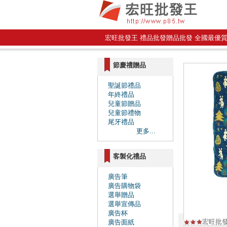
宏旺批發王 禮品批發贈品批發 全國最優
節慶禮贈品
聖誕節禮品
年終禮品
兒童節贈品
兒童節禮物
尾牙禮品
更多...
客製化禮品
廣告筆
廣告購物袋
選舉贈品
選舉宣傳品
廣告杯
宏旺批
廣告面紙