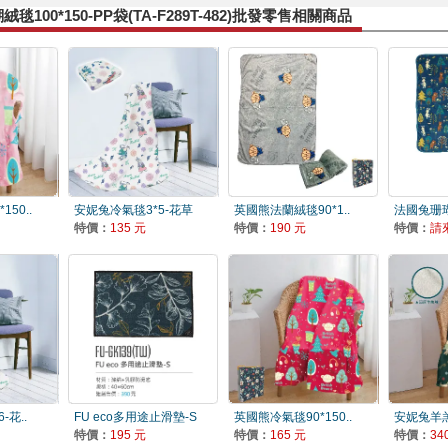
毯100*150-PP袋(TA-F289T-482)批發零售相關商品
50..
安妮兔冷氣毯3*5-花草
英國熊法蘭絨毯90*1..
法國兔珊瑚絨
特價：
135 元
特價：
190 元
特價：
請
-花..
FU eco多用途止滑墊-S
英國熊冷氣毯90*150..
安妮兔羊羔
特價：
195 元
特價：
165 元
特價：
34