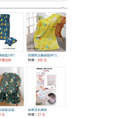
毯100*..
英國熊法蘭絨毯90*1..
來電洽詢
特價：
165 元
絨複合毯..
加厚洗衣網袋
0 元
特價：
27 元