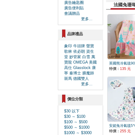
廣告鑰匙圈
法國兔珊瑚絨
廣告便利貼
會議贈品
更多...
品牌禮品
象印
牛頭牌
聲寶
歌林
依必朗
資生
堂
妙管家
白雪
萬
寶龍
OMEGA
美國
英國熊冷氣毯90*1
高仕
Glasslock
康
特價：
135 元
寧
秦博士
膳魔師
斑馬
德國雙人
更多...
價位分類
$30 以下
$30 ～ $100
$100 ～ $500
安妮兔冷氣毯5*6
$500 ～ $1000
特價：
255 元
$1000 ～ $3000