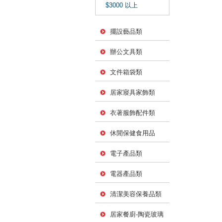
$3000 以上
擺設藝品類
辦公文具類
文件箱袋類
居家寢具家飾類
衣著服飾配件類
休閒保健食用品
電子產品類
電器產品類
清潔美容保養品類
居家餐廚-陶瓷玻璃