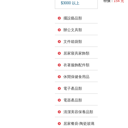
特價：
154 元
$3000 以上
擺設藝品類
辦公文具類
文件箱袋類
居家寢具家飾類
衣著服飾配件類
休閒保健食用品
電子產品類
電器產品類
清潔美容保養品類
居家餐廚-陶瓷玻璃