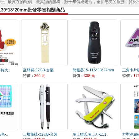
發王─最實在的報價，最真誠的服務，數十年傳統老店，全新感受的服務，貨比
139*18*20mm批發零售相關商品
熊特大..
至尊碟-32GB-台製
簡報器15-115*38*27mm
三角卡片碟
特價：
260 元
特價：
338 元
特價：
17
色-..
三燈筆碟-32GB-台製
瑞士維氏瑞士刀-111..
方型冰箱磁