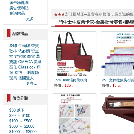
廣告鑰匙圈
廣告便利貼
會議贈品
宏旺批發王─最實在的報價，最真誠的
更多...
鬥牛士牛皮票卡夾-台製批發零售相關
品牌禮品
象印
牛頭牌
聲寶
歌林
依必朗
資生
堂
妙管家
白雪
萬
寶龍
OMEGA
美國
高仕
Glasslock
康
寧
秦博士
膳魔師
斑馬
德國雙人
Tom Bear湯姆熊橫向..
PVC文件拉鍊袋-混色
更多...
特價：
125 元
特價：
15 元
價位分類
$30 以下
$30 ～ $100
$100 ～ $500
$500 ～ $1000
$1000 ～ $3000