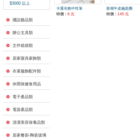
$3000 以上
卡通吊飾中性筆
新潮牛皮鑰匙圈
特價：
6 元
特價：
145 元
擺設藝品類
辦公文具類
文件箱袋類
居家寢具家飾類
衣著服飾配件類
休閒保健食用品
電子產品類
電器產品類
清潔美容保養品類
居家餐廚-陶瓷玻璃