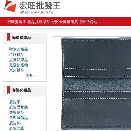
宏旺批發王 禮品批發贈品批發 全國最優質禮贈品網站
節慶禮贈品
聖誕節禮品
年終禮品
兒童節贈品
兒童節禮物
尾牙禮品
更多...
客製化禮品
廣告筆
廣告購物袋
選舉贈品
選舉宣傳品
廣告杯
廣告面紙